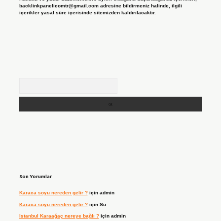
backlinkpanelicomtr@gmail.com
adresine bildirmeniz halinde, ilgili
içerikler yasal süre içerisinde sitemizden kaldırılacaktır.
Arama
Son Yorumlar
Karaca soyu nereden gelir ?
için
admin
Karaca soyu nereden gelir ?
için
Su
Istanbul Karaağaç nereye bağlı ?
için
admin