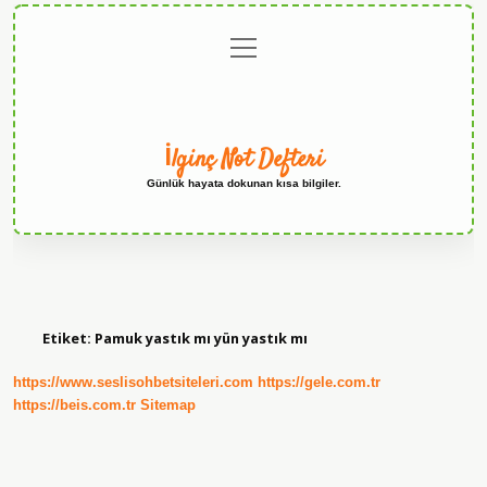
menüyü
Anasayfa
Gizlilik
Yasal
Hakkımızda
aç
Politikası
Uyarı
İlginç Not Defteri
Günlük hayata dokunan kısa bilgiler.
Etiket:
Pamuk yastık mı yün yastık mı
https://www.seslisohbetsiteleri.com
https://gele.com.tr
https://beis.com.tr
Sitemap