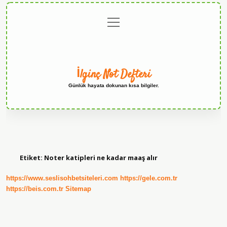
menüyü
Anasayfa
Gizlilik
Yasal
Hakkımızda
aç
Politikası
Uyarı
İlginç Not Defteri
Günlük hayata dokunan kısa bilgiler.
Etiket:
Noter katipleri ne kadar maaş alır
https://www.seslisohbetsiteleri.com
https://gele.com.tr
https://beis.com.tr
Sitemap