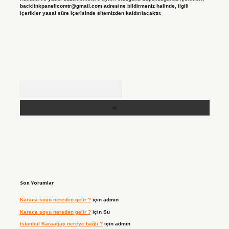
backlinkpanelicomtr@gmail.com
adresine bildirmeniz halinde, ilgili
içerikler yasal süre içerisinde sitemizden kaldırılacaktır.
Arama
Son Yorumlar
Karaca soyu nereden gelir ?
için
admin
Karaca soyu nereden gelir ?
için
Su
Istanbul Karaağaç nereye bağlı ?
için
admin