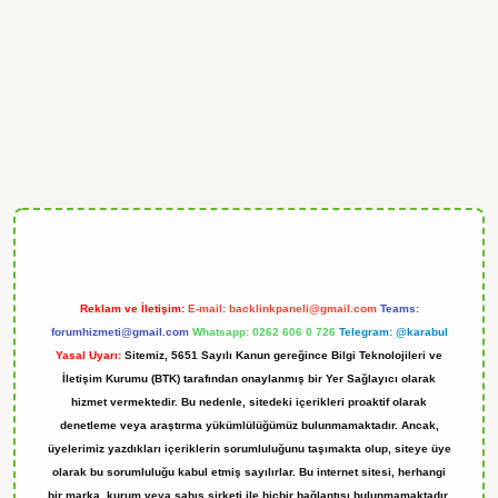
randoperabet
Reklam ve İletişim:
E-mail:
backlinkpaneli@gmail.com
Teams:
forumhizmeti@gmail.com
Whatsapp: 0262 606 0 726
Telegram: @karabul
Yasal Uyarı:
Sitemiz, 5651 Sayılı Kanun gereğince Bilgi Teknolojileri ve
İletişim Kurumu (BTK) tarafından onaylanmış bir Yer Sağlayıcı olarak
hizmet vermektedir. Bu nedenle, sitedeki içerikleri proaktif olarak
denetleme veya araştırma yükümlülüğümüz bulunmamaktadır. Ancak,
üyelerimiz yazdıkları içeriklerin sorumluluğunu taşımakta olup, siteye üye
olarak bu sorumluluğu kabul etmiş sayılırlar. Bu internet sitesi, herhangi
bir marka, kurum veya şahıs şirketi ile hiçbir bağlantısı bulunmamaktadır.