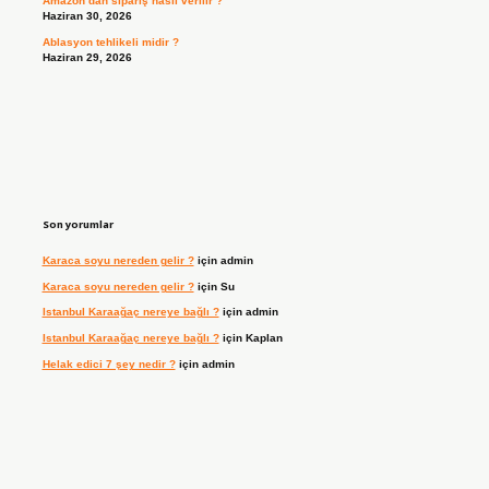
Amazon’dan sipariş nasıl verilir ?
Haziran 30, 2026
Ablasyon tehlikeli midir ?
Haziran 29, 2026
Son yorumlar
Karaca soyu nereden gelir ?
için
admin
Karaca soyu nereden gelir ?
için
Su
Istanbul Karaağaç nereye bağlı ?
için
admin
Istanbul Karaağaç nereye bağlı ?
için
Kaplan
Helak edici 7 şey nedir ?
için
admin