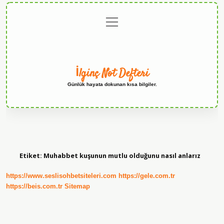
menüyü
Anasayfa
Gizlilik
Yasal
Hakkımızda
aç
Politikası
Uyarı
İlginç Not Defteri
Günlük hayata dokunan kısa bilgiler.
Etiket:
Muhabbet kuşunun mutlu olduğunu nasıl anlarız
https://www.seslisohbetsiteleri.com
https://gele.com.tr
https://beis.com.tr
Sitemap