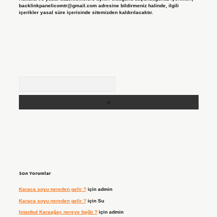
backlinkpanelicomtr@gmail.com
adresine bildirmeniz halinde, ilgili
içerikler yasal süre içerisinde sitemizden kaldırılacaktır.
Arama
Son Yorumlar
Karaca soyu nereden gelir ?
için
admin
Karaca soyu nereden gelir ?
için
Su
Istanbul Karaağaç nereye bağlı ?
için
admin