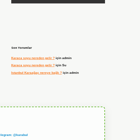
Son Yorumlar
Karaca soyu nereden gelir ?
için
admin
Karaca soyu nereden gelir ?
için
Su
Istanbul Karaağaç nereye bağlı ?
için
admin
elegram: @karabul