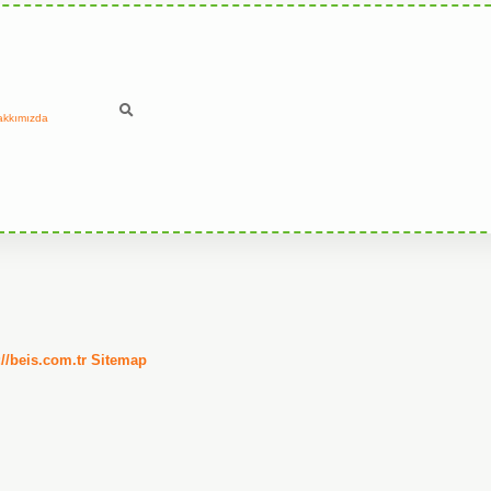
akkımızda
://beis.com.tr
Sitemap