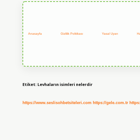
Anasayfa
Gizlilik Politikası
Yasal Uyarı
H
Etiket:
Levhaların isimleri nelerdir
https://www.seslisohbetsiteleri.com
https://gele.com.tr
https