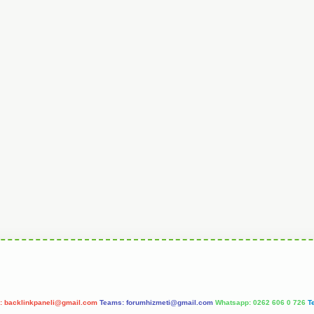
l:
backlinkpaneli@gmail.com
Teams:
forumhizmeti@gmail.com
Whatsapp: 0262 606 0 726
T