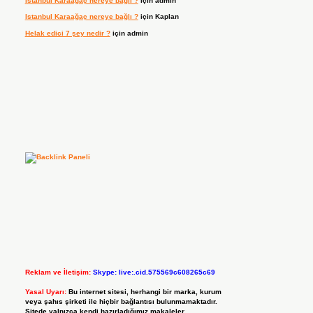
Istanbul Karaağaç nereye bağlı ?
için
admin
Istanbul Karaağaç nereye bağlı ?
için
Kaplan
Helak edici 7 şey nedir ?
için
admin
Reklam ve İletişim:
Skype: live:.cid.575569c608265c69
Yasal Uyarı:
Bu internet sitesi, herhangi bir marka, kurum
veya şahıs şirketi ile hiçbir bağlantısı bulunmamaktadır.
Sitede yalnızca kendi hazırladığımız makaleler