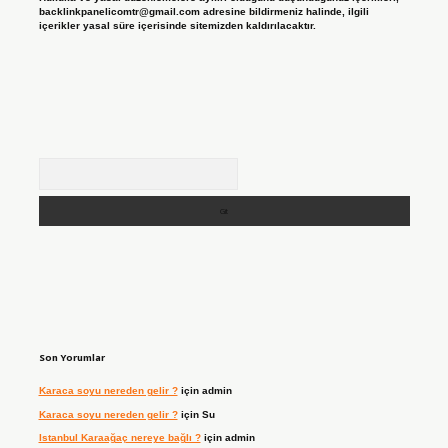
backlinkpanelicomtr@gmail.com
adresine bildirmeniz halinde, ilgili
içerikler yasal süre içerisinde sitemizden kaldırılacaktır.
Arama
Son Yorumlar
Karaca soyu nereden gelir ?
için
admin
Karaca soyu nereden gelir ?
için
Su
Istanbul Karaağaç nereye bağlı ?
için
admin