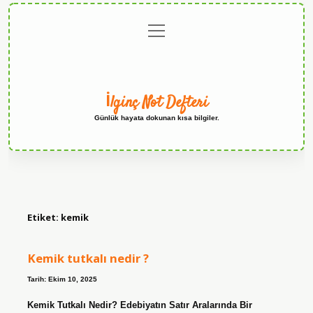
menüyü
Anasayfa
Gizlilik
Yasal
Hakkımızda
aç
Politikası
Uyarı
İlginç Not Defteri
Günlük hayata dokunan kısa bilgiler.
Etiket:
kemik
Kemik tutkalı nedir ?
Tarih: Ekim 10, 2025
Kemik Tutkalı Nedir? Edebiyatın Satır Aralarında Bir