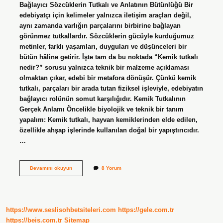
Bağlayıcı Sözcüklerin Tutkalı ve Anlatının Bütünlüğü Bir
edebiyatçı için kelimeler yalnızca iletişim araçları değil,
aynı zamanda varlığın parçalarını birbirine bağlayan
görünmez tutkallardır. Sözcüklerin gücüyle kurduğumuz
metinler, farklı yaşamları, duyguları ve düşünceleri bir
bütün hâline getirir. İşte tam da bu noktada “Kemik tutkalı
nedir?” sorusu yalnızca teknik bir malzeme açıklaması
olmaktan çıkar, edebi bir metafora dönüşür. Çünkü kemik
tutkalı, parçaları bir arada tutan fiziksel işleviyle, edebiyatın
bağlayıcı rolünün somut karşılığıdır. Kemik Tutkalının
Gerçek Anlamı Öncelikle biyolojik ve teknik bir tanım
yapalım: Kemik tutkalı, hayvan kemiklerinden elde edilen,
özellikle ahşap işlerinde kullanılan doğal bir yapıştırıcıdır.
…
Kemik
Devamını okuyun
8 Yorum
tutkalı
nedir
?
https://www.seslisohbetsiteleri.com
https://gele.com.tr
https://beis.com.tr
Sitemap