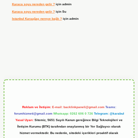
Karaca soyu nereden gelir ?
için
admin
Karaca soyu nereden gelir ?
için
Su
Istanbul Karaağaç nereye bağlı ?
için
admin
ndoperabet
Reklam ve İletişim:
E-mail:
backlinkpaneli@gmail.com
Teams:
forumhizmeti@gmail.com
Whatsapp: 0262 606 0 726
Telegram: @karabul
Yasal Uyarı:
Sitemiz, 5651 Sayılı Kanun gereğince Bilgi Teknolojileri ve
İletişim Kurumu (BTK) tarafından onaylanmış bir Yer Sağlayıcı olarak
hizmet vermektedir. Bu nedenle, sitedeki içerikleri proaktif olarak