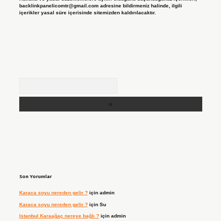
backlinkpanelicomtr@gmail.com
adresine bildirmeniz halinde, ilgili
içerikler yasal süre içerisinde sitemizden kaldırılacaktır.
Arama
Son Yorumlar
Karaca soyu nereden gelir ?
için
admin
Karaca soyu nereden gelir ?
için
Su
Istanbul Karaağaç nereye bağlı ?
için
admin