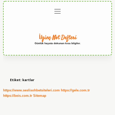
menüyü
Anasayfa
Gizlilik
Yasal
Hakkımızda
aç
Politikası
Uyarı
İlginç Not Defteri
Günlük hayata dokunan kısa bilgiler.
Etiket:
kartlar
https://www.seslisohbetsiteleri.com
https://gele.com.tr
https://beis.com.tr
Sitemap