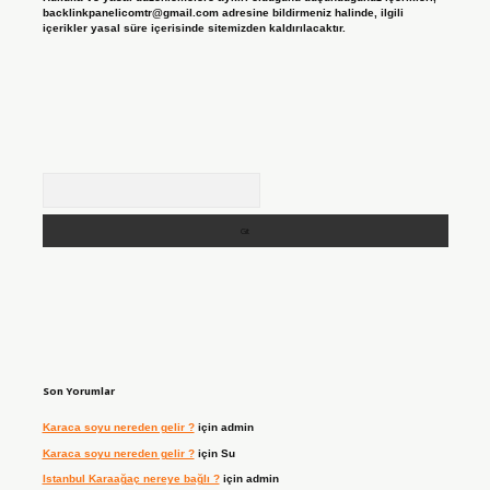
backlinkpanelicomtr@gmail.com
adresine bildirmeniz halinde, ilgili
içerikler yasal süre içerisinde sitemizden kaldırılacaktır.
Arama
Son Yorumlar
Karaca soyu nereden gelir ?
için
admin
Karaca soyu nereden gelir ?
için
Su
Istanbul Karaağaç nereye bağlı ?
için
admin