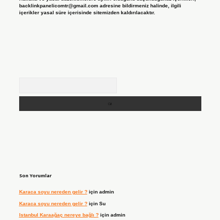
backlinkpanelicomtr@gmail.com
adresine bildirmeniz halinde, ilgili
içerikler yasal süre içerisinde sitemizden kaldırılacaktır.
Arama
Son Yorumlar
Karaca soyu nereden gelir ?
için
admin
Karaca soyu nereden gelir ?
için
Su
Istanbul Karaağaç nereye bağlı ?
için
admin