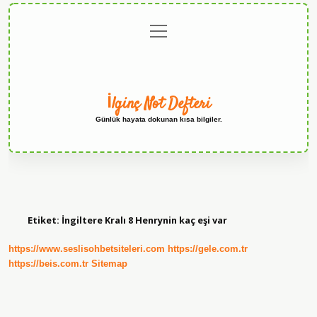
menüyü
Anasayfa
Gizlilik
Yasal
Hakkımızda
aç
Politikası
Uyarı
İlginç Not Defteri
Günlük hayata dokunan kısa bilgiler.
Etiket:
İngiltere Kralı 8 Henrynin kaç eşi var
https://www.seslisohbetsiteleri.com
https://gele.com.tr
https://beis.com.tr
Sitemap