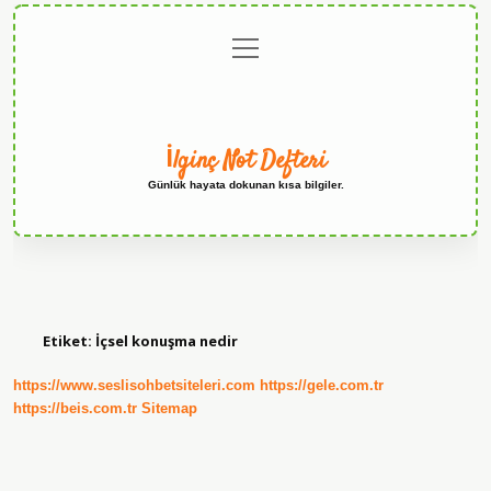
menüyü
Anasayfa
Gizlilik
Yasal
Hakkımızda
aç
Politikası
Uyarı
İlginç Not Defteri
Günlük hayata dokunan kısa bilgiler.
Etiket:
İçsel konuşma nedir
https://www.seslisohbetsiteleri.com
https://gele.com.tr
https://beis.com.tr
Sitemap