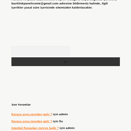
backlinkpanelicomtr@gmail.com
adresine bildirmeniz halinde, ilgili
içerikler yasal süre içerisinde sitemizden kaldırılacaktır.
Arama
Son Yorumlar
Karaca soyu nereden gelir ?
için
admin
Karaca soyu nereden gelir ?
için
Su
Istanbul Karaağaç nereye bağlı ?
için
admin