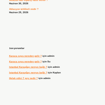
Amazon’dan sipariş nasıl verilir ?
Haziran 30, 2026
Ablasyon tehlikeli midir ?
Haziran 29, 2026
Son yorumlar
Karaca soyu nereden gelir ?
için
admin
Karaca soyu nereden gelir ?
için
Su
Istanbul Karaağaç nereye bağlı ?
için
admin
Istanbul Karaağaç nereye bağlı ?
için
Kaplan
Helak edici 7 şey nedir ?
için
admin