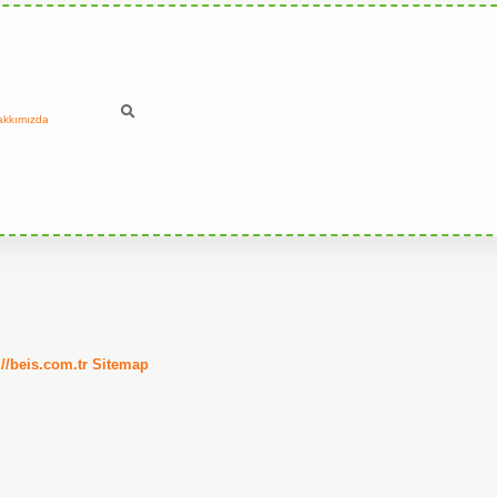
akkımızda
://beis.com.tr
Sitemap