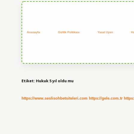
Anasayfa
Gizlilik Politikası
Yasal Uyarı
H
Etiket:
Hukuk 5 yıl oldu mu
https://www.seslisohbetsiteleri.com
https://gele.com.tr
https