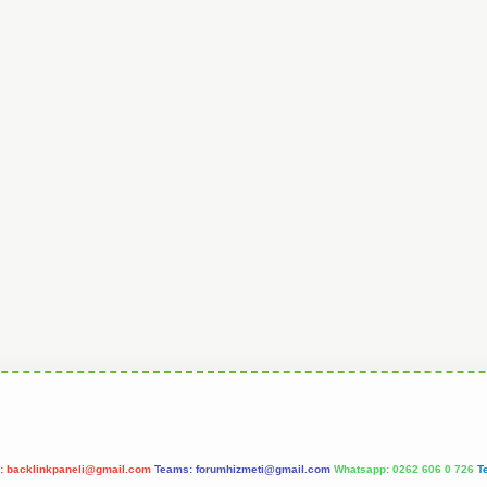
l:
backlinkpaneli@gmail.com
Teams:
forumhizmeti@gmail.com
Whatsapp: 0262 606 0 726
T