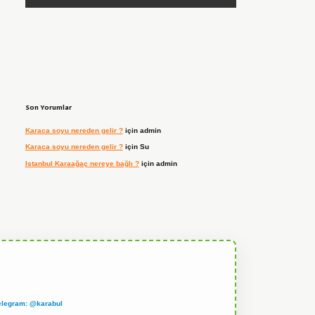
Son Yorumlar
Karaca soyu nereden gelir ?
için
admin
Karaca soyu nereden gelir ?
için
Su
Istanbul Karaağaç nereye bağlı ?
için
admin
elegram: @karabul