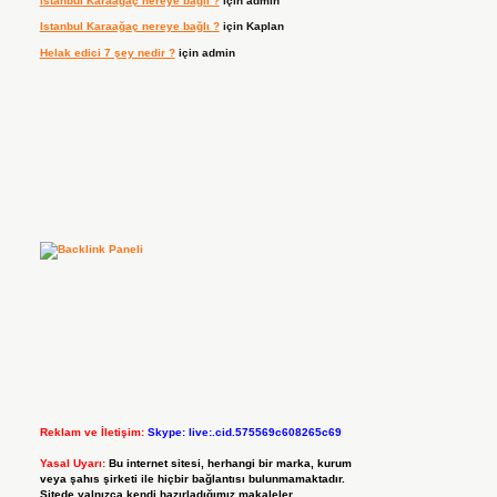
Istanbul Karaağaç nereye bağlı ?
için
admin
Istanbul Karaağaç nereye bağlı ?
için
Kaplan
Helak edici 7 şey nedir ?
için
admin
Reklam ve İletişim:
Skype: live:.cid.575569c608265c69
Yasal Uyarı:
Bu internet sitesi, herhangi bir marka, kurum
veya şahıs şirketi ile hiçbir bağlantısı bulunmamaktadır.
Sitede yalnızca kendi hazırladığımız makaleler