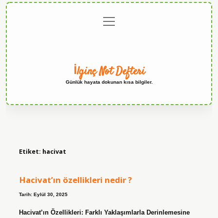
menüyü
Anasayfa
Gizlilik
Yasal
Hakkımızda
aç
Politikası
Uyarı
İlginç Not Defteri
Günlük hayata dokunan kısa bilgiler.
Etiket:
hacivat
Hacivat’ın özellikleri nedir ?
Tarih: Eylül 30, 2025
Hacivat’ın Özellikleri: Farklı Yaklaşımlarla Derinlemesine