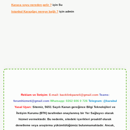
Karaca soyu nereden gelir ?
için
Su
Istanbul Karaağaç nereye bağlı ?
için
admin
andoperabet
Reklam ve İletişim:
E-mail:
backlinkpaneli@gmail.com
Teams:
forumhizmeti@gmail.com
Whatsapp: 0262 606 0 726
Telegram: @karabul
Yasal Uyarı:
Sitemiz, 5651 Sayılı Kanun gereğince Bilgi Teknolojileri ve
İletişim Kurumu (BTK) tarafından onaylanmış bir Yer Sağlayıcı olarak
hizmet vermektedir. Bu nedenle, sitedeki içerikleri proaktif olarak
denetleme veya araştırma yükümlülüğümüz bulunmamaktadır. Ancak,