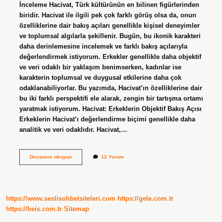
İnceleme Hacivat, Türk kültürünün en bilinen figürlerinden
biridir. Hacivat ile ilgili pek çok farklı görüş olsa da, onun
özelliklerine dair bakış açıları genellikle kişisel deneyimler
ve toplumsal algılarla şekillenir. Bugün, bu ikonik karakteri
daha derinlemesine incelemek ve farklı bakış açılarıyla
değerlendirmek istiyorum. Erkekler genellikle daha objektif
ve veri odaklı bir yaklaşım benimserken, kadınlar ise
karakterin toplumsal ve duygusal etkilerine daha çok
odaklanabiliyorlar. Bu yazımda, Hacivat’ın özelliklerine dair
bu iki farklı perspektifi ele alarak, zengin bir tartışma ortamı
yaratmak istiyorum. Hacivat: Erkeklerin Objektif Bakış Açısı
Erkeklerin Hacivat’ı değerlendirme biçimi genellikle daha
analitik ve veri odaklıdır. Hacivat,…
Hacivat’ın
Devamını okuyun
12 Yorum
özellikleri
nedir
?
https://www.seslisohbetsiteleri.com
https://gele.com.tr
https://beis.com.tr
Sitemap