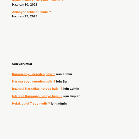
Amazon’dan sipariş nasıl verilir ?
Haziran 30, 2026
Ablasyon tehlikeli midir ?
Haziran 29, 2026
Son yorumlar
Karaca soyu nereden gelir ?
için
admin
Karaca soyu nereden gelir ?
için
Su
Istanbul Karaağaç nereye bağlı ?
için
admin
Istanbul Karaağaç nereye bağlı ?
için
Kaplan
Helak edici 7 şey nedir ?
için
admin