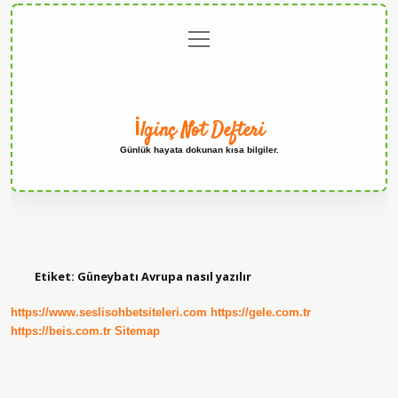
menüyü
Anasayfa
Gizlilik
Yasal
Hakkımızda
aç
Politikası
Uyarı
İlginç Not Defteri
Günlük hayata dokunan kısa bilgiler.
Etiket:
Güneybatı Avrupa nasıl yazılır
https://www.seslisohbetsiteleri.com
https://gele.com.tr
https://beis.com.tr
Sitemap