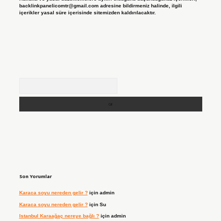
backlinkpanelicomtr@gmail.com
adresine bildirmeniz halinde, ilgili
içerikler yasal süre içerisinde sitemizden kaldırılacaktır.
Arama
Son Yorumlar
Karaca soyu nereden gelir ?
için
admin
Karaca soyu nereden gelir ?
için
Su
Istanbul Karaağaç nereye bağlı ?
için
admin