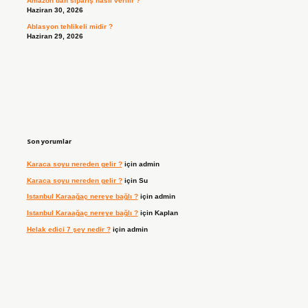
Amazon’dan sipariş nasıl verilir ?
Haziran 30, 2026
Ablasyon tehlikeli midir ?
Haziran 29, 2026
Son yorumlar
Karaca soyu nereden gelir ?
için
admin
Karaca soyu nereden gelir ?
için
Su
Istanbul Karaağaç nereye bağlı ?
için
admin
Istanbul Karaağaç nereye bağlı ?
için
Kaplan
Helak edici 7 şey nedir ?
için
admin