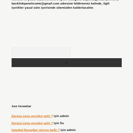
backlinkpanelicomtr@gmail.com
adresine bildirmeniz halinde, ilgili
içerikler yasal süre içerisinde sitemizden kaldırılacaktır.
Arama
Son Yorumlar
Karaca soyu nereden gelir ?
için
admin
Karaca soyu nereden gelir ?
için
Su
Istanbul Karaağaç nereye bağlı ?
için
admin