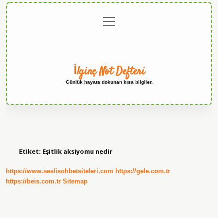
menüyü
Anasayfa
Gizlilik
Yasal
Hakkımızda
aç
Politikası
Uyarı
İlginç Not Defteri
Günlük hayata dokunan kısa bilgiler.
Etiket:
Eşitlik aksiyomu nedir
https://www.seslisohbetsiteleri.com
https://gele.com.tr
https://beis.com.tr
Sitemap