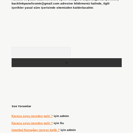
backlinkpanelicomtr@gmail.com
adresine bildirmeniz halinde, ilgili
içerikler yasal süre içerisinde sitemizden kaldırılacaktır.
Arama
Son Yorumlar
Karaca soyu nereden gelir ?
için
admin
Karaca soyu nereden gelir ?
için
Su
Istanbul Karaağaç nereye bağlı ?
için
admin