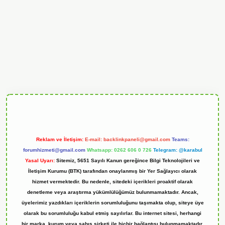
perabet
Reklam ve İletişim:
E-mail:
backlinkpaneli@gmail.com
Teams:
forumhizmeti@gmail.com
Whatsapp: 0262 606 0 726
Telegram: @karabul
Yasal Uyarı:
Sitemiz, 5651 Sayılı Kanun gereğince Bilgi Teknolojileri ve
İletişim Kurumu (BTK) tarafından onaylanmış bir Yer Sağlayıcı olarak
hizmet vermektedir. Bu nedenle, sitedeki içerikleri proaktif olarak
denetleme veya araştırma yükümlülüğümüz bulunmamaktadır. Ancak,
üyelerimiz yazdıkları içeriklerin sorumluluğunu taşımakta olup, siteye üye
olarak bu sorumluluğu kabul etmiş sayılırlar. Bu internet sitesi, herhangi
bir marka, kurum veya şahıs şirketi ile hiçbir bağlantısı bulunmamaktadır.