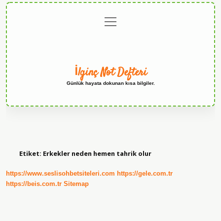
menüyü
Anasayfa
Gizlilik
Yasal
Hakkımızda
aç
Politikası
Uyarı
İlginç Not Defteri
Günlük hayata dokunan kısa bilgiler.
Etiket:
Erkekler neden hemen tahrik olur
https://www.seslisohbetsiteleri.com
https://gele.com.tr
https://beis.com.tr
Sitemap