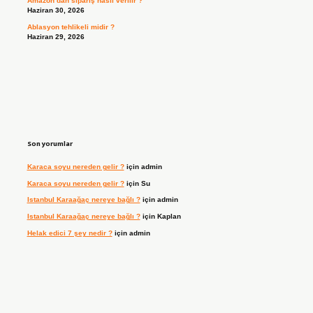
Amazon’dan sipariş nasıl verilir ?
Haziran 30, 2026
Ablasyon tehlikeli midir ?
Haziran 29, 2026
Son yorumlar
Karaca soyu nereden gelir ?
için
admin
Karaca soyu nereden gelir ?
için
Su
Istanbul Karaağaç nereye bağlı ?
için
admin
Istanbul Karaağaç nereye bağlı ?
için
Kaplan
Helak edici 7 şey nedir ?
için
admin