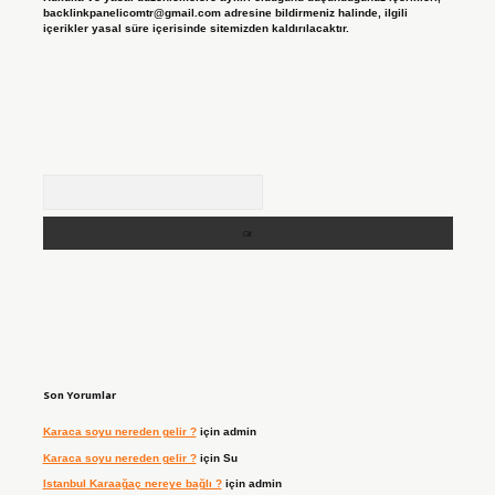
backlinkpanelicomtr@gmail.com
adresine bildirmeniz halinde, ilgili
içerikler yasal süre içerisinde sitemizden kaldırılacaktır.
Arama
Son Yorumlar
Karaca soyu nereden gelir ?
için
admin
Karaca soyu nereden gelir ?
için
Su
Istanbul Karaağaç nereye bağlı ?
için
admin