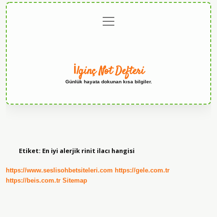
menüyü
Anasayfa
Gizlilik
Yasal
Hakkımızda
aç
Politikası
Uyarı
İlginç Not Defteri
Günlük hayata dokunan kısa bilgiler.
Etiket:
En iyi alerjik rinit ilacı hangisi
https://www.seslisohbetsiteleri.com
https://gele.com.tr
https://beis.com.tr
Sitemap