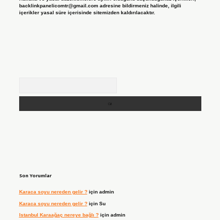
backlinkpanelicomtr@gmail.com
adresine bildirmeniz halinde, ilgili
içerikler yasal süre içerisinde sitemizden kaldırılacaktır.
Arama
Son Yorumlar
Karaca soyu nereden gelir ?
için
admin
Karaca soyu nereden gelir ?
için
Su
Istanbul Karaağaç nereye bağlı ?
için
admin