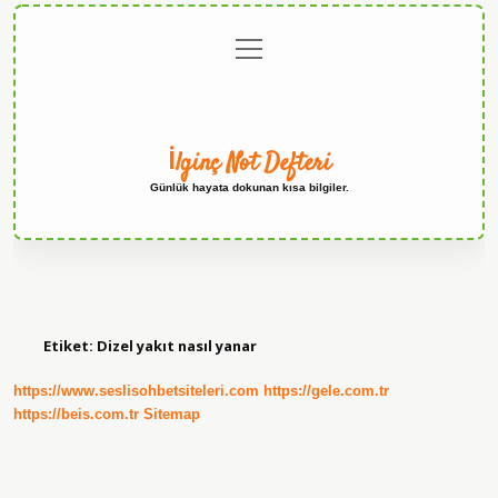
menüyü
Anasayfa
Gizlilik
Yasal
Hakkımızda
aç
Politikası
Uyarı
İlginç Not Defteri
Günlük hayata dokunan kısa bilgiler.
Etiket:
Dizel yakıt nasıl yanar
https://www.seslisohbetsiteleri.com
https://gele.com.tr
https://beis.com.tr
Sitemap