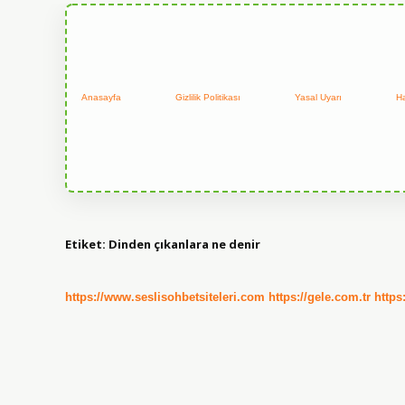
Anasayfa
Gizlilik Politikası
Yasal Uyarı
H
Etiket:
Dinden çıkanlara ne denir
https://www.seslisohbetsiteleri.com
https://gele.com.tr
https