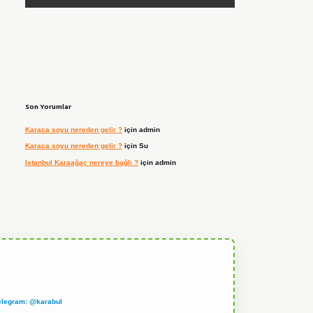
Son Yorumlar
Karaca soyu nereden gelir ?
için
admin
Karaca soyu nereden gelir ?
için
Su
Istanbul Karaağaç nereye bağlı ?
için
admin
elegram: @karabul