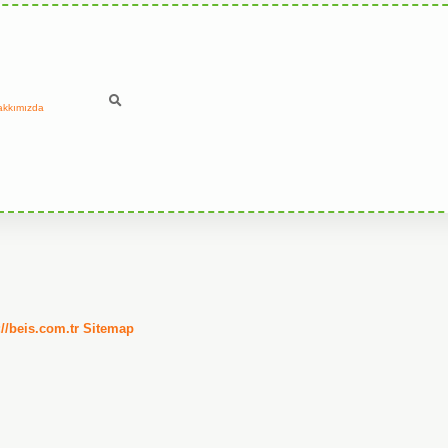
akkımızda
://beis.com.tr
Sitemap