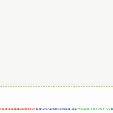
l:
backlinkpaneli@gmail.com
Teams:
forumhizmeti@gmail.com
Whatsapp: 0262 606 0 726
T