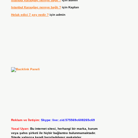
Istanbul Karaağaç nereye bağlı ?
için
admin
Istanbul Karaağaç nereye bağlı ?
için
Kaplan
Helak edici 7 şey nedir ?
için
admin
Reklam ve İletişim:
Skype: live:.cid.575569c608265c69
Yasal Uyarı:
Bu internet sitesi, herhangi bir marka, kurum
veya şahıs şirketi ile hiçbir bağlantısı bulunmamaktadır.
Sitede yalnızca kendi hazırladığımız makaleler