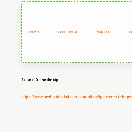
Anasayfa
Gizlilik Politikası
Yasal Uyarı
H
Etiket:
Dil nedir tip
https://www.seslisohbetsiteleri.com
https://gele.com.tr
https