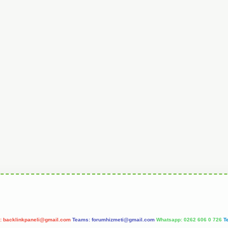
l:
backlinkpaneli@gmail.com
Teams:
forumhizmeti@gmail.com
Whatsapp: 0262 606 0 726
T