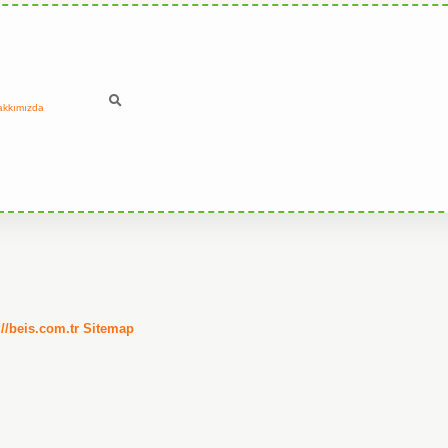
akkımızda
://beis.com.tr
Sitemap