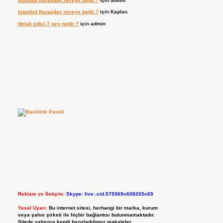
Istanbul Karaağaç nereye bağlı ?
için
admin
Istanbul Karaağaç nereye bağlı ?
için
Kaplan
Helak edici 7 şey nedir ?
için
admin
Reklam ve İletişim:
Skype: live:.cid.575569c608265c69
Yasal Uyarı:
Bu internet sitesi, herhangi bir marka, kurum
veya şahıs şirketi ile hiçbir bağlantısı bulunmamaktadır.
Sitede yalnızca kendi hazırladığımız makaleler