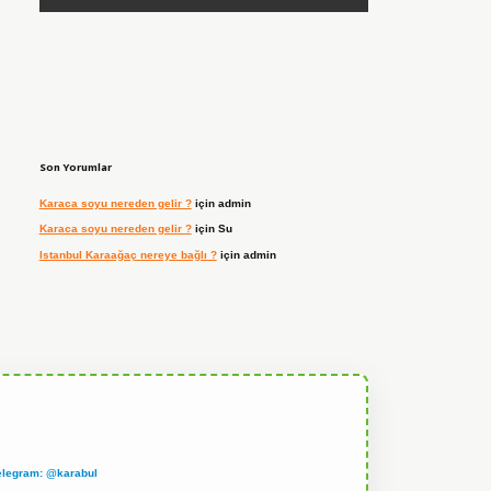
Son Yorumlar
Karaca soyu nereden gelir ?
için
admin
Karaca soyu nereden gelir ?
için
Su
Istanbul Karaağaç nereye bağlı ?
için
admin
elegram: @karabul