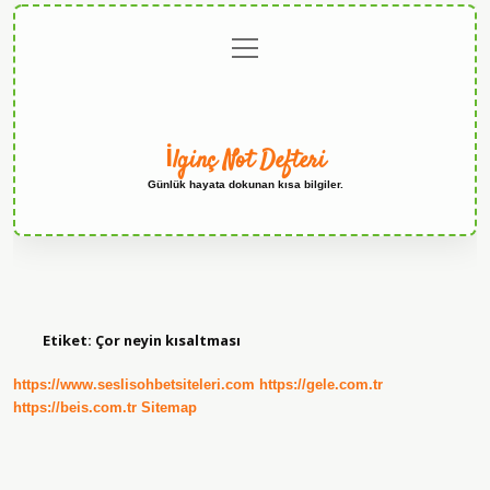
menüyü
Anasayfa
Gizlilik
Yasal
Hakkımızda
aç
Politikası
Uyarı
İlginç Not Defteri
Günlük hayata dokunan kısa bilgiler.
Etiket:
Çor neyin kısaltması
https://www.seslisohbetsiteleri.com
https://gele.com.tr
https://beis.com.tr
Sitemap