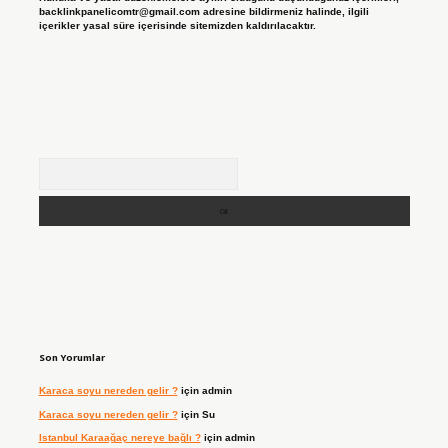
backlinkpanelicomtr@gmail.com
adresine bildirmeniz halinde, ilgili
içerikler yasal süre içerisinde sitemizden kaldırılacaktır.
Arama
Son Yorumlar
Karaca soyu nereden gelir ?
için
admin
Karaca soyu nereden gelir ?
için
Su
Istanbul Karaağaç nereye bağlı ?
için
admin