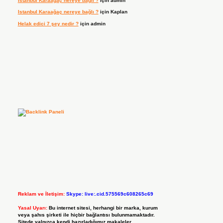
Istanbul Karaağaç nereye bağlı ?
için
admin
Istanbul Karaağaç nereye bağlı ?
için
Kaplan
Helak edici 7 şey nedir ?
için
admin
Reklam ve İletişim:
Skype: live:.cid.575569c608265c69
Yasal Uyarı:
Bu internet sitesi, herhangi bir marka, kurum
veya şahıs şirketi ile hiçbir bağlantısı bulunmamaktadır.
Sitede yalnızca kendi hazırladığımız makaleler