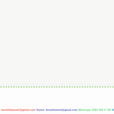
l:
backlinkpaneli@gmail.com
Teams:
forumhizmeti@gmail.com
Whatsapp: 0262 606 0 726
T