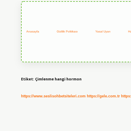
Anasayfa
Gizlilik Politikası
Yasal Uyarı
H
Etiket:
Çimlenme hangi hormon
https://www.seslisohbetsiteleri.com
https://gele.com.tr
https