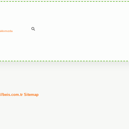
akkımızda
://beis.com.tr
Sitemap