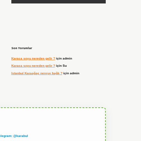
Son Yorumlar
Karaca soyu nereden gelir ?
için
admin
Karaca soyu nereden gelir ?
için
Su
Istanbul Karaağaç nereye bağlı ?
için
admin
elegram: @karabul