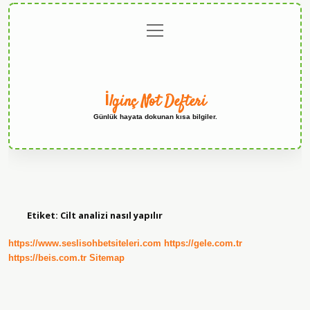
menüyü
Anasayfa
Gizlilik
Yasal
Hakkımızda
aç
Politikası
Uyarı
İlginç Not Defteri
Günlük hayata dokunan kısa bilgiler.
Etiket:
Cilt analizi nasıl yapılır
https://www.seslisohbetsiteleri.com
https://gele.com.tr
https://beis.com.tr
Sitemap