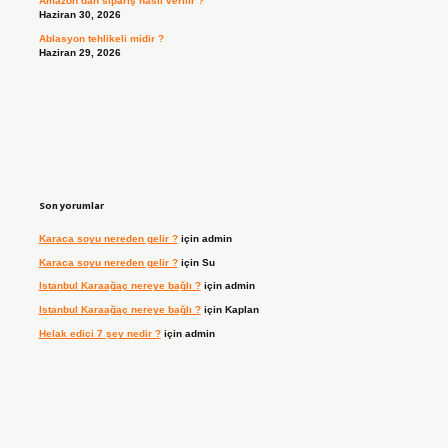
Amazon’dan sipariş nasıl verilir ?
Haziran 30, 2026
Ablasyon tehlikeli midir ?
Haziran 29, 2026
Son yorumlar
Karaca soyu nereden gelir ?
için
admin
Karaca soyu nereden gelir ?
için
Su
Istanbul Karaağaç nereye bağlı ?
için
admin
Istanbul Karaağaç nereye bağlı ?
için
Kaplan
Helak edici 7 şey nedir ?
için
admin