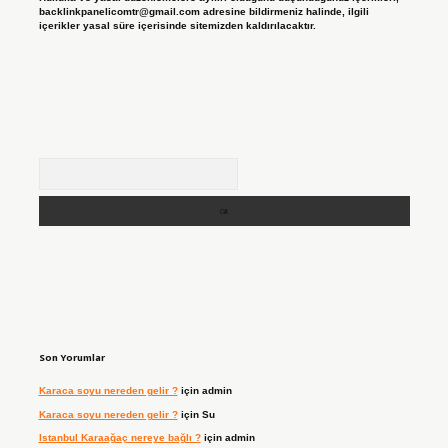
backlinkpanelicomtr@gmail.com
adresine bildirmeniz halinde, ilgili
içerikler yasal süre içerisinde sitemizden kaldırılacaktır.
Arama
Son Yorumlar
Karaca soyu nereden gelir ?
için
admin
Karaca soyu nereden gelir ?
için
Su
Istanbul Karaağaç nereye bağlı ?
için
admin