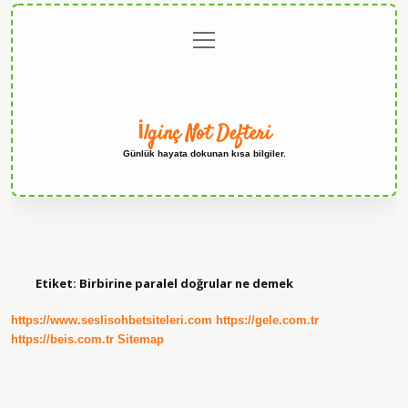
menüyü
Anasayfa
Gizlilik
Yasal
Hakkımızda
aç
Politikası
Uyarı
İlginç Not Defteri
Günlük hayata dokunan kısa bilgiler.
Etiket:
Birbirine paralel doğrular ne demek
https://www.seslisohbetsiteleri.com
https://gele.com.tr
https://beis.com.tr
Sitemap