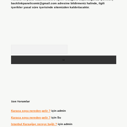
backlinkpanelicomtr@gmail.com
adresine bildirmeniz halinde, ilgili
içerikler yasal süre içerisinde sitemizden kaldırılacaktır.
Arama
Son Yorumlar
Karaca soyu nereden gelir ?
için
admin
Karaca soyu nereden gelir ?
için
Su
Istanbul Karaağaç nereye bağlı ?
için
admin