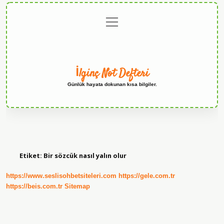
menüyü
Anasayfa
Gizlilik
Yasal
Hakkımızda
aç
Politikası
Uyarı
İlginç Not Defteri
Günlük hayata dokunan kısa bilgiler.
Etiket:
Bir sözcük nasıl yalın olur
https://www.seslisohbetsiteleri.com
https://gele.com.tr
https://beis.com.tr
Sitemap