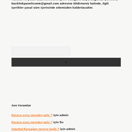
backlinkpanelicomtr@gmail.com
adresine bildirmeniz halinde, ilgili
içerikler yasal süre içerisinde sitemizden kaldırılacaktır.
Arama
Son Yorumlar
Karaca soyu nereden gelir ?
için
admin
Karaca soyu nereden gelir ?
için
Su
Istanbul Karaağaç nereye bağlı ?
için
admin