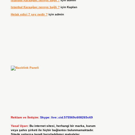
Istanbul Karaağaç nereye bağlı ?
için
admin
Istanbul Karaağaç nereye bağlı ?
için
Kaplan
Helak edici 7 şey nedir ?
için
admin
Reklam ve İletişim:
Skype: live:.cid.575569c608265c69
Yasal Uyarı:
Bu internet sitesi, herhangi bir marka, kurum
veya şahıs şirketi ile hiçbir bağlantısı bulunmamaktadır.
Sitede yalnızca kendi hazırladığımız makaleler