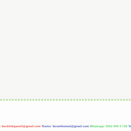
l:
backlinkpaneli@gmail.com
Teams:
forumhizmeti@gmail.com
Whatsapp: 0262 606 0 726
T