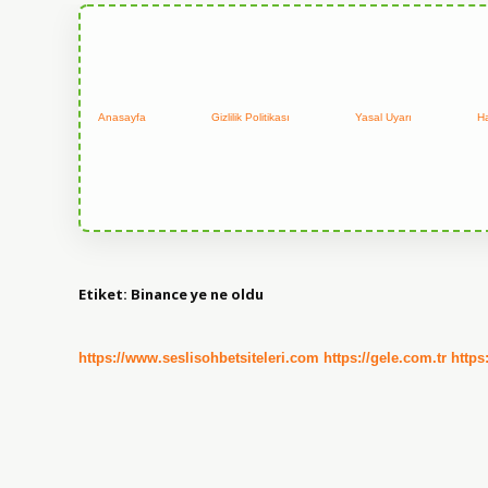
Anasayfa
Gizlilik Politikası
Yasal Uyarı
H
Etiket:
Binance ye ne oldu
https://www.seslisohbetsiteleri.com
https://gele.com.tr
https