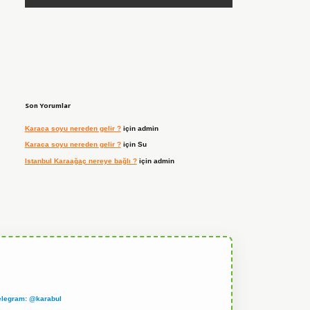
Son Yorumlar
Karaca soyu nereden gelir ?
için
admin
Karaca soyu nereden gelir ?
için
Su
Istanbul Karaağaç nereye bağlı ?
için
admin
elegram: @karabul