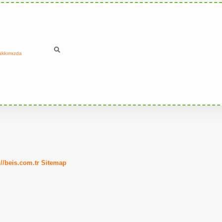
akkımızda
://beis.com.tr
Sitemap