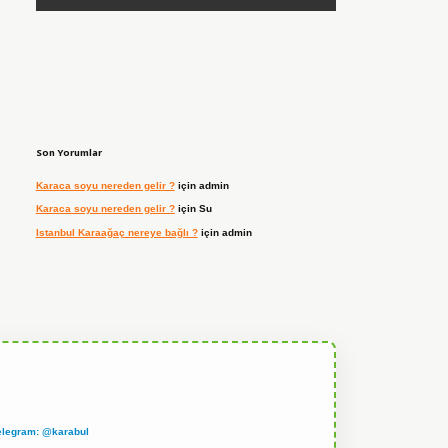
Son Yorumlar
Karaca soyu nereden gelir ?
için
admin
Karaca soyu nereden gelir ?
için
Su
Istanbul Karaağaç nereye bağlı ?
için
admin
elegram: @karabul