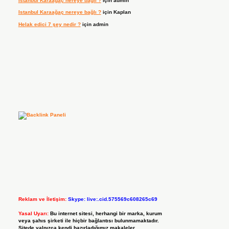
Istanbul Karaağaç nereye bağlı ?
için
admin
Istanbul Karaağaç nereye bağlı ?
için
Kaplan
Helak edici 7 şey nedir ?
için
admin
Reklam ve İletişim:
Skype: live:.cid.575569c608265c69
Yasal Uyarı:
Bu internet sitesi, herhangi bir marka, kurum
veya şahıs şirketi ile hiçbir bağlantısı bulunmamaktadır.
Sitede yalnızca kendi hazırladığımız makaleler