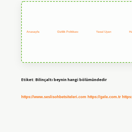
Anasayfa
Gizlilik Politikası
Yasal Uyarı
H
Etiket:
Bilinçaltı beynin hangi bölümündedir
https://www.seslisohbetsiteleri.com
https://gele.com.tr
https