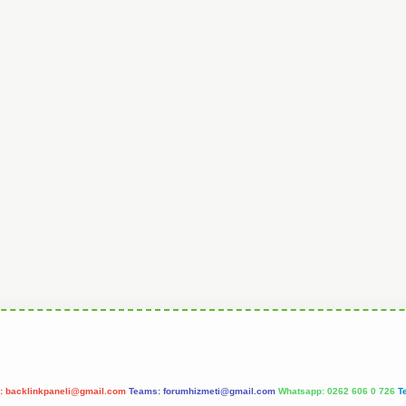
l:
backlinkpaneli@gmail.com
Teams:
forumhizmeti@gmail.com
Whatsapp: 0262 606 0 726
T