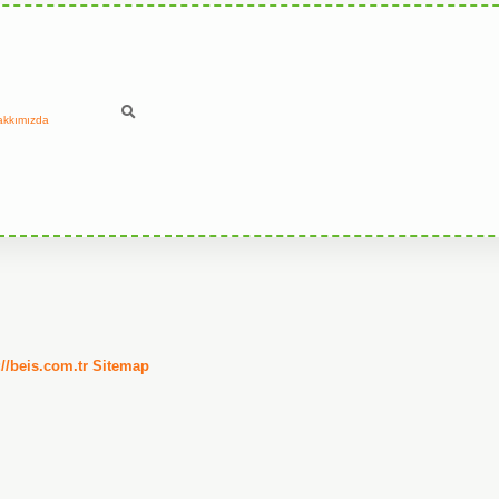
akkımızda
://beis.com.tr
Sitemap