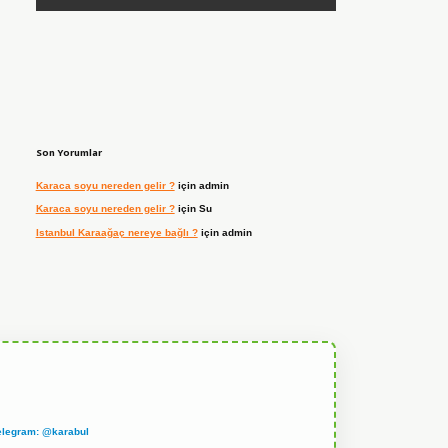
Son Yorumlar
Karaca soyu nereden gelir ?
için
admin
Karaca soyu nereden gelir ?
için
Su
Istanbul Karaağaç nereye bağlı ?
için
admin
elegram: @karabul