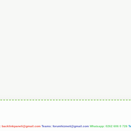
l:
backlinkpaneli@gmail.com
Teams:
forumhizmeti@gmail.com
Whatsapp: 0262 606 0 726
T