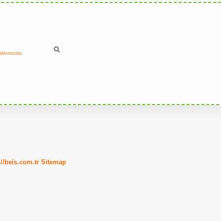
akkımızda
://beis.com.tr
Sitemap