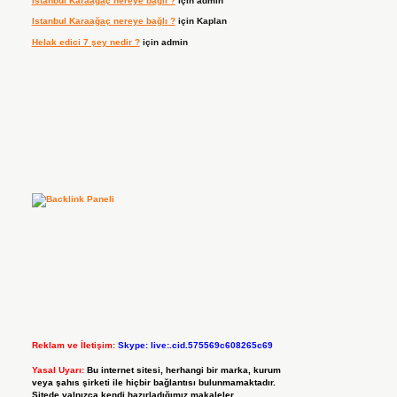
Istanbul Karaağaç nereye bağlı ?
için
admin
Istanbul Karaağaç nereye bağlı ?
için
Kaplan
Helak edici 7 şey nedir ?
için
admin
Reklam ve İletişim:
Skype: live:.cid.575569c608265c69
Yasal Uyarı:
Bu internet sitesi, herhangi bir marka, kurum
veya şahıs şirketi ile hiçbir bağlantısı bulunmamaktadır.
Sitede yalnızca kendi hazırladığımız makaleler