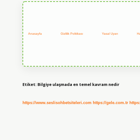
Anasayfa
Gizlilik Politikası
Yasal Uyarı
H
Etiket:
Bilgiye ulaşmada en temel kavram nedir
https://www.seslisohbetsiteleri.com
https://gele.com.tr
https