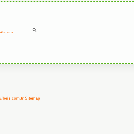
akkımızda
://beis.com.tr
Sitemap