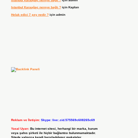
Istanbul Karaağaç nereye bağlı ?
için
admin
Istanbul Karaağaç nereye bağlı ?
için
Kaplan
Helak edici 7 şey nedir ?
için
admin
Reklam ve İletişim:
Skype: live:.cid.575569c608265c69
Yasal Uyarı:
Bu internet sitesi, herhangi bir marka, kurum
veya şahıs şirketi ile hiçbir bağlantısı bulunmamaktadır.
Sitede yalnızca kendi hazırladığımız makaleler