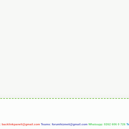
l:
backlinkpaneli@gmail.com
Teams:
forumhizmeti@gmail.com
Whatsapp: 0262 606 0 726
T