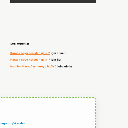
Son Yorumlar
Karaca soyu nereden gelir ?
için
admin
Karaca soyu nereden gelir ?
için
Su
Istanbul Karaağaç nereye bağlı ?
için
admin
elegram: @karabul