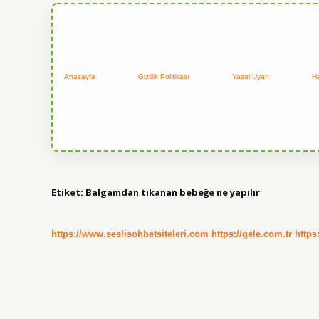
Anasayfa
Gizlilik Politikası
Yasal Uyarı
H
Etiket:
Balgamdan tıkanan bebeğe ne yapılır
https://www.seslisohbetsiteleri.com
https://gele.com.tr
https