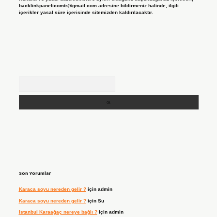
backlinkpanelicomtr@gmail.com
adresine bildirmeniz halinde, ilgili
içerikler yasal süre içerisinde sitemizden kaldırılacaktır.
Arama
Son Yorumlar
Karaca soyu nereden gelir ?
için
admin
Karaca soyu nereden gelir ?
için
Su
Istanbul Karaağaç nereye bağlı ?
için
admin