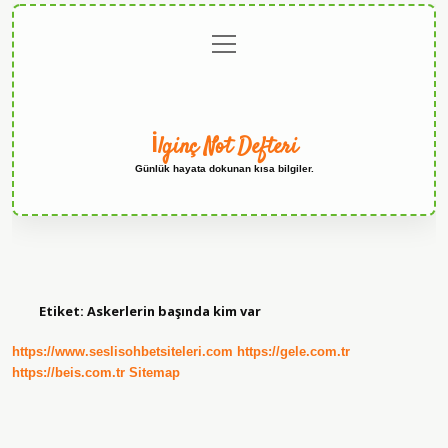
menüyü
Anasayfa
Gizlilik
Yasal
Hakkımızda
aç
Politikası
Uyarı
İlginç Not Defteri
Günlük hayata dokunan kısa bilgiler.
Etiket:
Askerlerin başında kim var
https://www.seslisohbetsiteleri.com
https://gele.com.tr
https://beis.com.tr
Sitemap