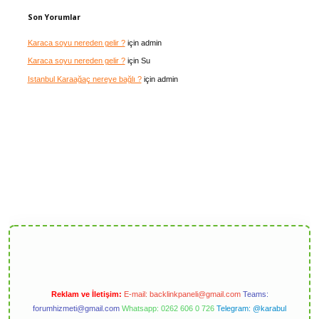
Son Yorumlar
Karaca soyu nereden gelir ?
için
admin
Karaca soyu nereden gelir ?
için
Su
Istanbul Karaağaç nereye bağlı ?
için
admin
Reklam ve İletişim:
E-mail:
backlinkpaneli@gmail.com
Teams:
forumhizmeti@gmail.com
Whatsapp: 0262 606 0 726
Telegram: @karabul