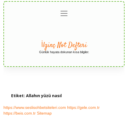
menüyü
Anasayfa
Gizlilik
Yasal
Hakkımızda
aç
Politikası
Uyarı
İlginç Not Defteri
Günlük hayata dokunan kısa bilgiler.
Etiket:
Allahın yüzü nasıl
https://www.seslisohbetsiteleri.com
https://gele.com.tr
https://beis.com.tr
Sitemap