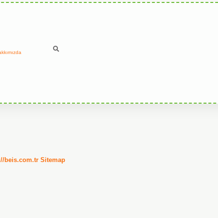
akkımızda
://beis.com.tr
Sitemap