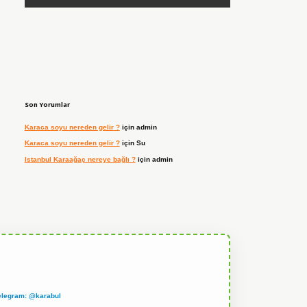
Son Yorumlar
Karaca soyu nereden gelir ?
için
admin
Karaca soyu nereden gelir ?
için
Su
Istanbul Karaağaç nereye bağlı ?
için
admin
elegram: @karabul