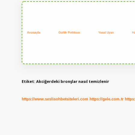
Anasayfa
Gizlilik Politikası
Yasal Uyarı
H
Etiket:
Akciğerdeki bronşlar nasıl temizlenir
https://www.seslisohbetsiteleri.com
https://gele.com.tr
https