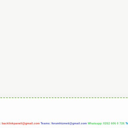
l:
backlinkpaneli@gmail.com
Teams:
forumhizmeti@gmail.com
Whatsapp: 0262 606 0 726
T