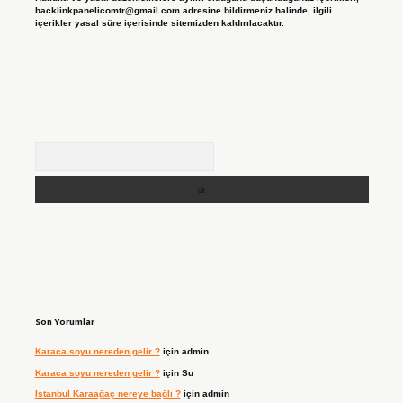
backlinkpanelicomtr@gmail.com
adresine bildirmeniz halinde, ilgili
içerikler yasal süre içerisinde sitemizden kaldırılacaktır.
Arama
Son Yorumlar
Karaca soyu nereden gelir ?
için
admin
Karaca soyu nereden gelir ?
için
Su
Istanbul Karaağaç nereye bağlı ?
için
admin