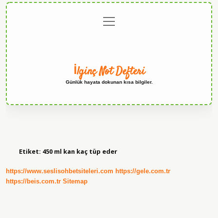
menüyü
Anasayfa
Gizlilik
Yasal
Hakkımızda
aç
Politikası
Uyarı
İlginç Not Defteri
Günlük hayata dokunan kısa bilgiler.
Etiket:
450 ml kan kaç tüp eder
https://www.seslisohbetsiteleri.com
https://gele.com.tr
https://beis.com.tr
Sitemap