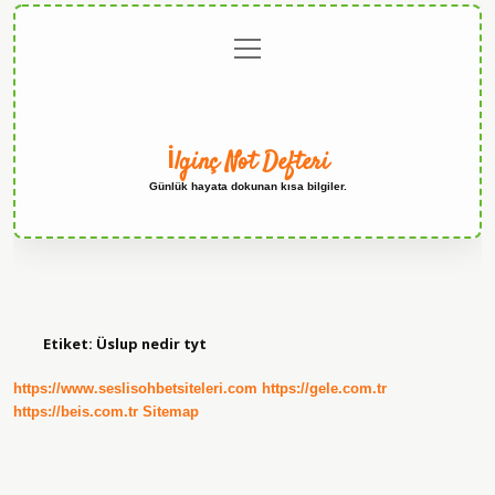
menüyü
Anasayfa
Gizlilik
Yasal
Hakkımızda
aç
Politikası
Uyarı
İlginç Not Defteri
Günlük hayata dokunan kısa bilgiler.
Etiket:
Üslup nedir tyt
https://www.seslisohbetsiteleri.com
https://gele.com.tr
https://beis.com.tr
Sitemap