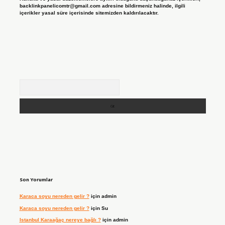
backlinkpanelicomtr@gmail.com
adresine bildirmeniz halinde, ilgili
içerikler yasal süre içerisinde sitemizden kaldırılacaktır.
Arama
Son Yorumlar
Karaca soyu nereden gelir ?
için
admin
Karaca soyu nereden gelir ?
için
Su
Istanbul Karaağaç nereye bağlı ?
için
admin