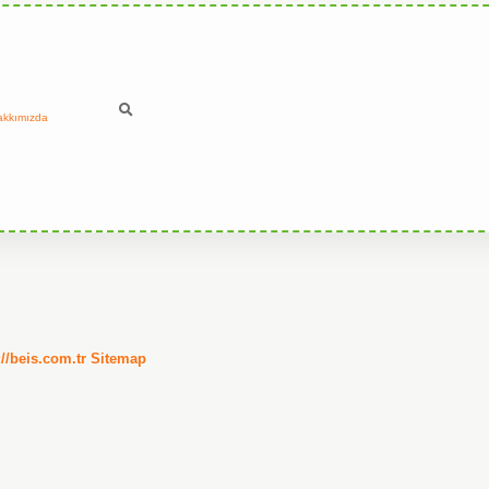
akkımızda
://beis.com.tr
Sitemap