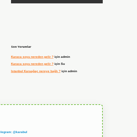
Son Yorumlar
Karaca soyu nereden gelir ?
için
admin
Karaca soyu nereden gelir ?
için
Su
Istanbul Karaağaç nereye bağlı ?
için
admin
elegram: @karabul