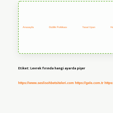
Anasayfa
Gizlilik Politikası
Yasal Uyarı
H
Etiket:
Levrek fırında hangi ayarda pişer
https://www.seslisohbetsiteleri.com
https://gele.com.tr
https