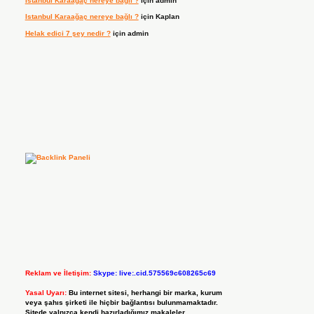
Istanbul Karaağaç nereye bağlı ?
için
admin
Istanbul Karaağaç nereye bağlı ?
için
Kaplan
Helak edici 7 şey nedir ?
için
admin
Reklam ve İletişim:
Skype: live:.cid.575569c608265c69
Yasal Uyarı:
Bu internet sitesi, herhangi bir marka, kurum
veya şahıs şirketi ile hiçbir bağlantısı bulunmamaktadır.
Sitede yalnızca kendi hazırladığımız makaleler