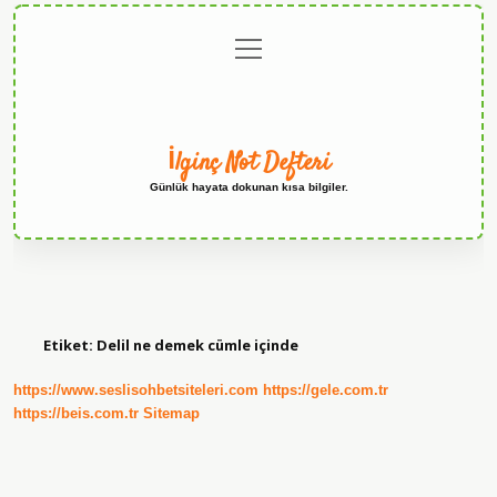
menüyü
Anasayfa
Gizlilik
Yasal
Hakkımızda
aç
Politikası
Uyarı
İlginç Not Defteri
Günlük hayata dokunan kısa bilgiler.
Etiket:
Delil ne demek cümle içinde
https://www.seslisohbetsiteleri.com
https://gele.com.tr
https://beis.com.tr
Sitemap