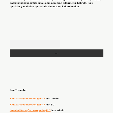
backlinkpanelicomtr@gmail.com
adresine bildirmeniz halinde, ilgili
içerikler yasal süre içerisinde sitemizden kaldırılacaktır.
Arama
Son Yorumlar
Karaca soyu nereden gelir ?
için
admin
Karaca soyu nereden gelir ?
için
Su
Istanbul Karaağaç nereye bağlı ?
için
admin