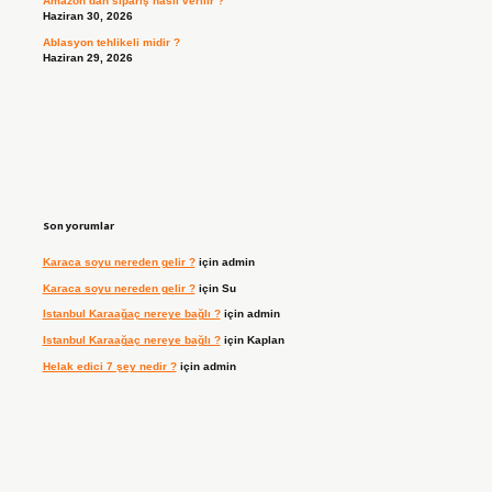
Amazon’dan sipariş nasıl verilir ?
Haziran 30, 2026
Ablasyon tehlikeli midir ?
Haziran 29, 2026
Son yorumlar
Karaca soyu nereden gelir ?
için
admin
Karaca soyu nereden gelir ?
için
Su
Istanbul Karaağaç nereye bağlı ?
için
admin
Istanbul Karaağaç nereye bağlı ?
için
Kaplan
Helak edici 7 şey nedir ?
için
admin