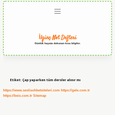
menüyü
Anasayfa
Gizlilik
Yasal
Hakkımızda
aç
Politikası
Uyarı
İlginç Not Defteri
Günlük hayata dokunan kısa bilgiler.
Etiket:
Çap yaparken tüm dersler alınır mı
https://www.seslisohbetsiteleri.com
https://gele.com.tr
https://beis.com.tr
Sitemap