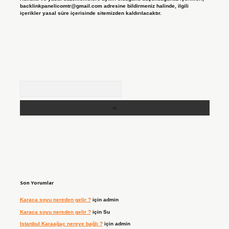
backlinkpanelicomtr@gmail.com
adresine bildirmeniz halinde, ilgili
içerikler yasal süre içerisinde sitemizden kaldırılacaktır.
Arama
Son Yorumlar
Karaca soyu nereden gelir ?
için
admin
Karaca soyu nereden gelir ?
için
Su
Istanbul Karaağaç nereye bağlı ?
için
admin