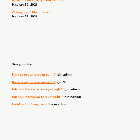
Amazon’dan sipariş nasıl verilir ?
Haziran 30, 2026
Ablasyon tehlikeli midir ?
Haziran 29, 2026
Son yorumlar
Karaca soyu nereden gelir ?
için
admin
Karaca soyu nereden gelir ?
için
Su
Istanbul Karaağaç nereye bağlı ?
için
admin
Istanbul Karaağaç nereye bağlı ?
için
Kaplan
Helak edici 7 şey nedir ?
için
admin