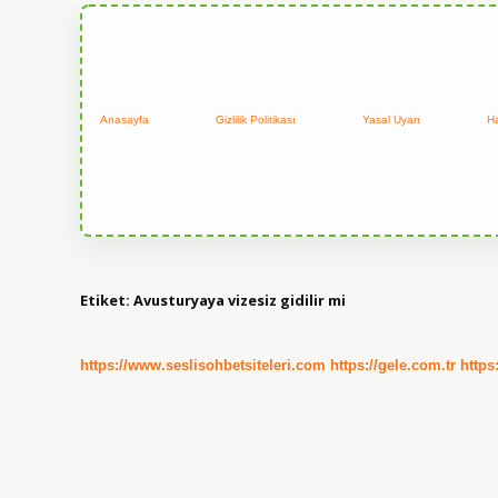
Anasayfa
Gizlilik Politikası
Yasal Uyarı
H
Etiket:
Avusturyaya vizesiz gidilir mi
https://www.seslisohbetsiteleri.com
https://gele.com.tr
https