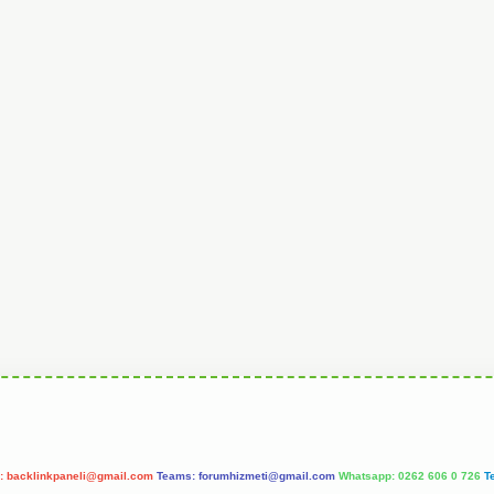
l:
backlinkpaneli@gmail.com
Teams:
forumhizmeti@gmail.com
Whatsapp: 0262 606 0 726
T