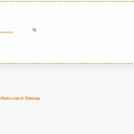
akkımızda
://beis.com.tr
Sitemap