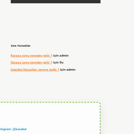
Son Yorumlar
Karaca soyu nereden gelir ?
için
admin
Karaca soyu nereden gelir ?
için
Su
Istanbul Karaağaç nereye bağlı ?
için
admin
elegram: @karabul