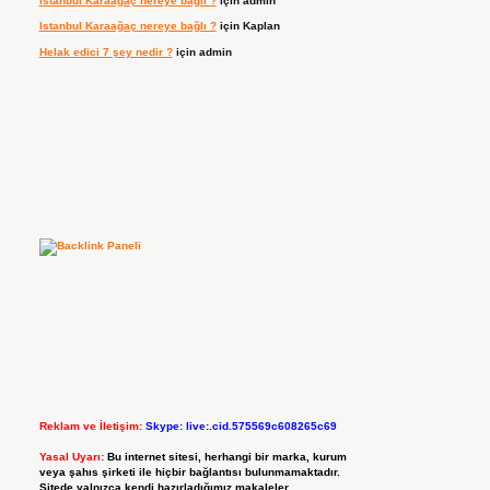
Istanbul Karaağaç nereye bağlı ?
için
admin
Istanbul Karaağaç nereye bağlı ?
için
Kaplan
Helak edici 7 şey nedir ?
için
admin
Reklam ve İletişim:
Skype: live:.cid.575569c608265c69
Yasal Uyarı:
Bu internet sitesi, herhangi bir marka, kurum
veya şahıs şirketi ile hiçbir bağlantısı bulunmamaktadır.
Sitede yalnızca kendi hazırladığımız makaleler