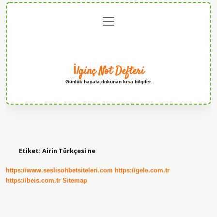
menüyü
Anasayfa
Gizlilik
Yasal
Hakkımızda
aç
Politikası
Uyarı
İlginç Not Defteri
Günlük hayata dokunan kısa bilgiler.
Etiket:
Airin Türkçesi ne
https://www.seslisohbetsiteleri.com
https://gele.com.tr
https://beis.com.tr
Sitemap