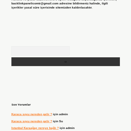
backlinkpanelicomtr@gmail.com
adresine bildirmeniz halinde, ilgili
içerikler yasal süre içerisinde sitemizden kaldırılacaktır.
Arama
Son Yorumlar
Karaca soyu nereden gelir ?
için
admin
Karaca soyu nereden gelir ?
için
Su
Istanbul Karaağaç nereye bağlı ?
için
admin