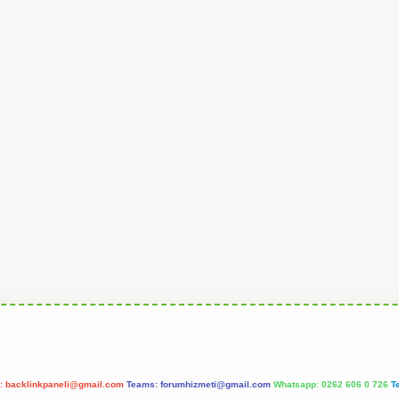
l:
backlinkpaneli@gmail.com
Teams:
forumhizmeti@gmail.com
Whatsapp: 0262 606 0 726
T