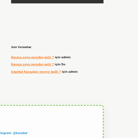
Son Yorumlar
Karaca soyu nereden gelir ?
için
admin
Karaca soyu nereden gelir ?
için
Su
Istanbul Karaağaç nereye bağlı ?
için
admin
elegram: @karabul