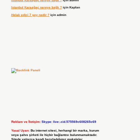
Istanbul Karaağaç nereye bağlı ?
için
admin
Istanbul Karaağaç nereye bağlı ?
için
Kaplan
Helak edici 7 şey nedir ?
için
admin
Reklam ve İletişim:
Skype: live:.cid.575569c608265c69
Yasal Uyarı:
Bu internet sitesi, herhangi bir marka, kurum
veya şahıs şirketi ile hiçbir bağlantısı bulunmamaktadır.
Sitede yalnızca kendi hazırladığımız makaleler