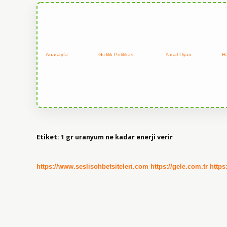
Anasayfa
Gizlilik Politikası
Yasal Uyarı
H
Etiket:
1 gr uranyum ne kadar enerji verir
https://www.seslisohbetsiteleri.com
https://gele.com.tr
https