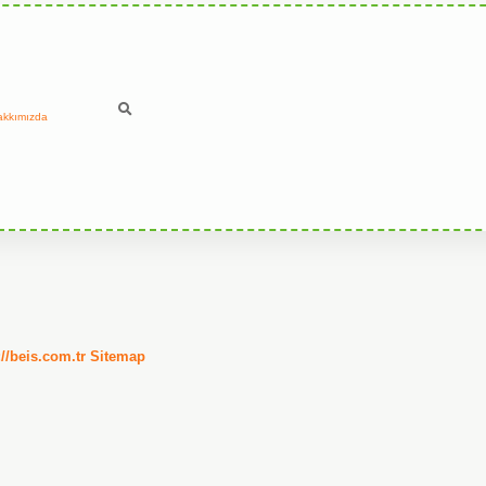
akkımızda
://beis.com.tr
Sitemap